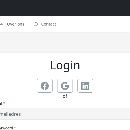
Over ons
Contact
Login
of
il
*
htwoord
*