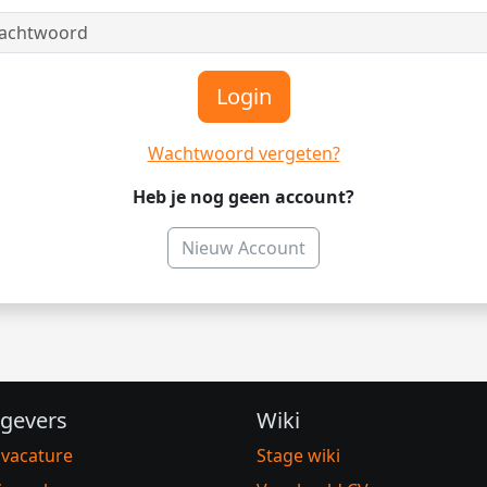
Login
Wachtwoord vergeten?
Heb je nog geen account?
Nieuw Account
gevers
Wiki
 vacature
Stage wiki