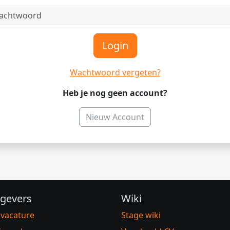
Login
Wachtwoord vergeten?
Heb je nog geen account?
Nieuw Account
gevers
Wiki
 vacature
Stage wiki