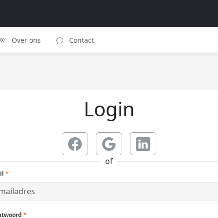
Over ons
Contact
Login
of
il
*
htwoord
*