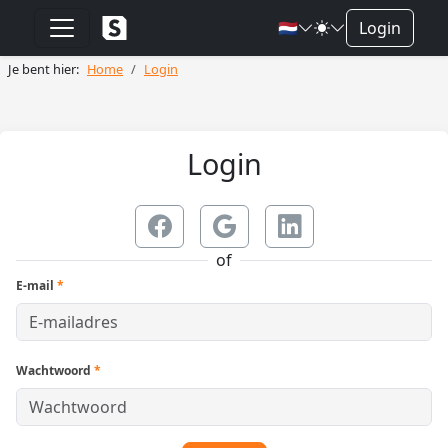
🇳🇱
Login
Je bent hier:
Home
Login
Login
of
E-mail
*
Wachtwoord
*