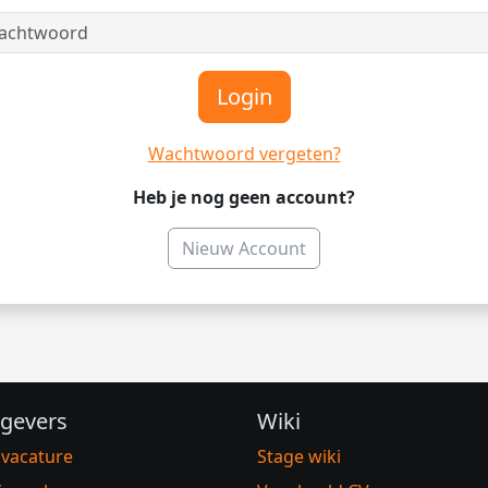
Login
Wachtwoord vergeten?
Heb je nog geen account?
Nieuw Account
gevers
Wiki
 vacature
Stage wiki