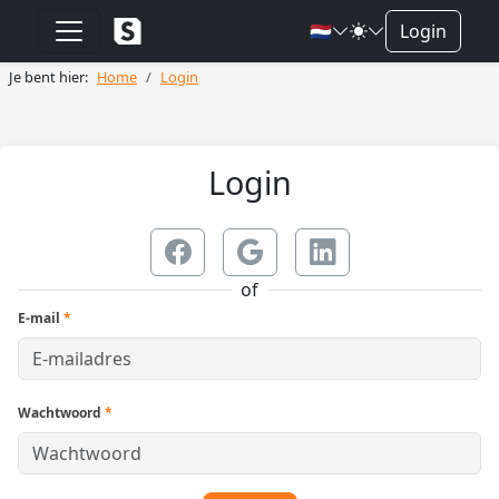
🇳🇱
Login
Je bent hier:
Home
Login
Login
of
E-mail
*
Wachtwoord
*