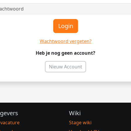
Login
Wachtwoord vergeten?
Heb je nog geen account?
Nieuw Account
gevers
Wiki
 vacature
Stage wiki