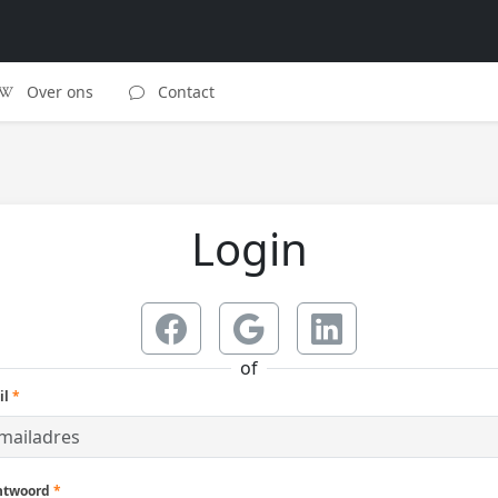
Over ons
Contact
Login
of
il
*
htwoord
*