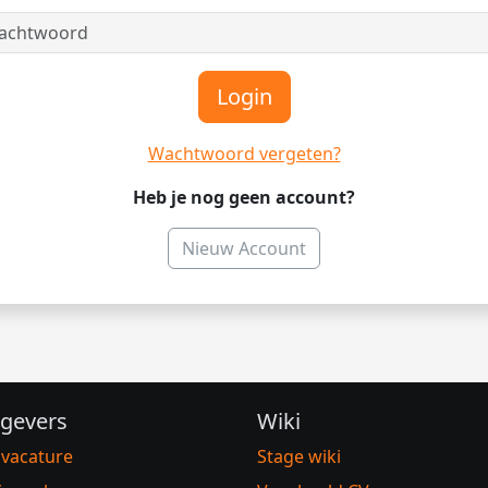
Login
Wachtwoord vergeten?
Heb je nog geen account?
Nieuw Account
gevers
Wiki
 vacature
Stage wiki