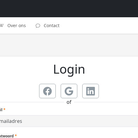
Over ons
Contact
Login
of
il
*
htwoord
*