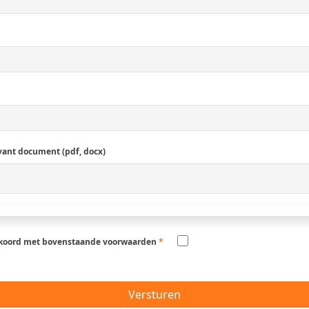
vant document (pdf, docx)
kkoord met bovenstaande voorwaarden
*
Versturen