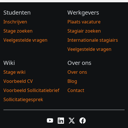
Studenten
Werkgevers
Inschrijven
Plaats vacature
Stage zoeken
Stagiair zoeken
Veelgestelde vragen
Internationale stagiairs
Veelgestelde vragen
Wiki
Over ons
Stage wiki
Over ons
Voorbeeld CV
Blog
Voorbeeld Sollicitatiebrief
Contact
Sollicitatiegesprek
YouTube
LinkedIn
Twitter X
Facebook