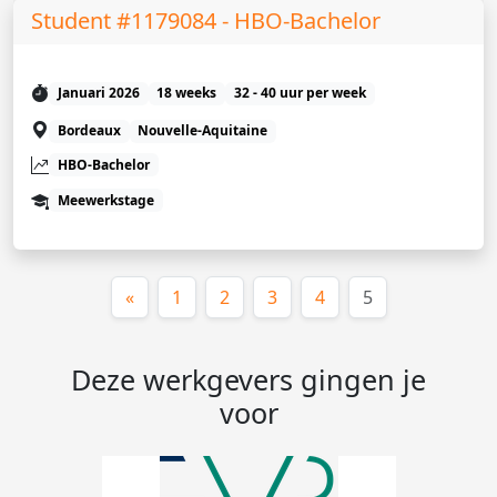
Student #1179084 - HBO-Bachelor
Januari 2026
18 weeks
32 - 40 uur per week
Bordeaux
Nouvelle-Aquitaine
HBO-Bachelor
Meewerkstage
(huidige)
«
1
2
3
4
5
Deze werkgevers gingen je
voor