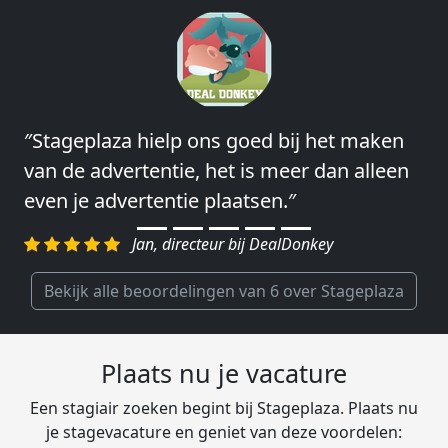
″Stageplaza hielp ons goed bij het maken
″Wij hebben in ieder geval prima
van de advertentie, het is meer dan alleen
ervaringen met Stageplaza: elke keer weer
even je advertentie plaatsen.″
weet Stageplaza prima kandidaten snel te
regelen.″
Jan, directeur bij DealDonkey
Harald, Head of Shared Service Center bij
VION Food Netherlands
Bekijk alle beoordelingen van 6 over Stageplaza
Plaats nu je vacature