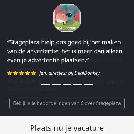
″Stageplaza hielp ons goed bij het maken
″Wij hebben in ieder geval prima
van de advertentie, het is meer dan alleen
ervaringen met Stageplaza: elke keer weer
even je advertentie plaatsen.″
weet Stageplaza prima kandidaten snel te
regelen.″
Jan, directeur bij DealDonkey
Harald, Head of Shared Service Center bij
VION Food Netherlands
Bekijk alle beoordelingen van 6 over Stageplaza
Plaats nu je vacature