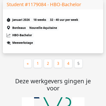
Student #1179084 - HBO-Bachelor
Januari 2026
18 weeks
32 - 40 uur per week
Bordeaux
Nouvelle-Aquitaine
HBO-Bachelor
Meewerkstage
(huidige)
«
1
2
3
4
5
Deze werkgevers gingen je
voor