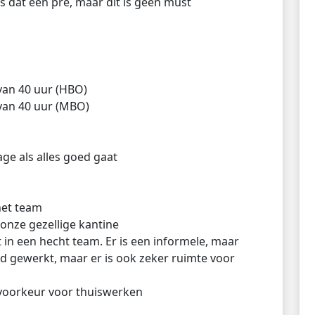
B is dat een pré, maar dit is geen must
van 40 uur (HBO)
van 40 uur (MBO)
ge als alles goed gaat
het team
 onze gezellige kantine
t in een hecht team. Er is een informele, maar
rd gewerkt, maar er is ook zeker ruimte voor
 voorkeur voor thuiswerken