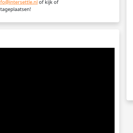
nfo@intersettle.nl
of kijk of
stageplaatsen!