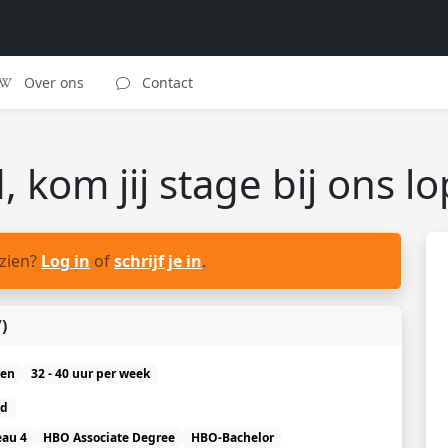
Over ons
Contact
 kom jij stage bij ons l
 zien?
Log in
of
schrijf je in
.
)
ken
32 - 40 uur per week
nd
au 4
HBO Associate Degree
HBO-Bachelor