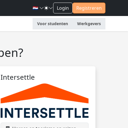
🇳🇱
Login
Registreren
Voor studenten
Werkgevers
open?
Intersettle