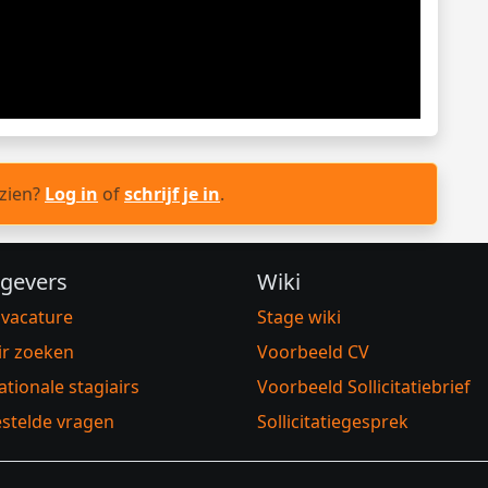
 zien?
Log in
of
schrijf je in
.
gevers
Wiki
 vacature
Stage wiki
ir zoeken
Voorbeeld CV
ationale stagiairs
Voorbeeld Sollicitatiebrief
stelde vragen
Sollicitatiegesprek