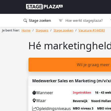
Stage zoeken
Hoe werkt stageplaza?
Je bent hier:
Home
Stagiairs
Stage zoeken
Vacature #144593
Hé marketingheld,
Wil je graag meer
Medewerker Sales en Marketing (m/v/x/
Wanneer
Ingetrokken
16 - 43 we
Waar
Beverwijk
Noord-Holla
Opleidingsniveaus
MBO niveau 3
MBO nive