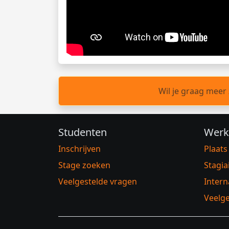
Wil je graag meer
Studenten
Werk
Inschrijven
Plaats
Stage zoeken
Stagia
Veelgestelde vragen
Intern
Veelge