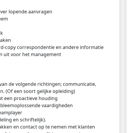
 over lopende aanvragen
teem
ek
taken
hard-copy correspondentie en andere informatie
en uit voor het management
van de volgende richtingen; communicatie,
. (Of een soort gelijke opleiding)
ebt een proactieve houding
robleemoplossende vaardigheden
 teamplayer
ing en schriftelijk).
pakken en contact op te nemen met klanten