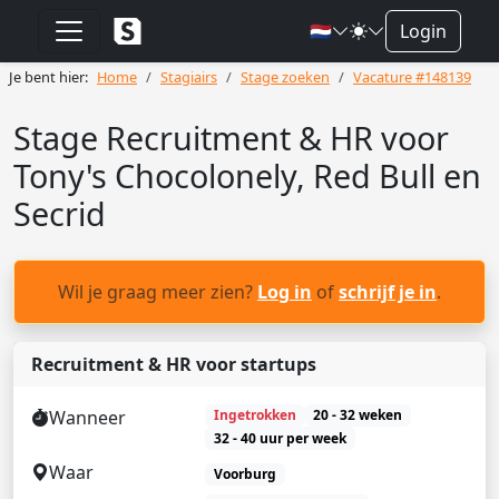
🇳🇱
Login
Je bent hier:
Home
Stagiairs
Stage zoeken
Vacature #148139
Stage Recruitment & HR voor
Tony's Chocolonely, Red Bull en
Secrid
Wil je graag meer zien?
Log in
of
schrijf je in
.
Recruitment & HR voor startups
Wanneer
Ingetrokken
20 - 32 weken
32 - 40 uur per week
Waar
Voorburg