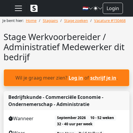
🇳🇱
Login
Je bent hier:
Home
Stagiairs
Stage zoeken
Vacature #150468
Stage Werkvoorbereider /
Administratief Medewerker dit
bedrijf
Wil je graag meer zien?
Log in
of
schrijf je in
.
Bedrijfskunde - Commerciële Economie -
Ondernemerschap - Administratie
Wanneer
September 2026
10 - 52 weken
32 - 40 uur per week
Waar