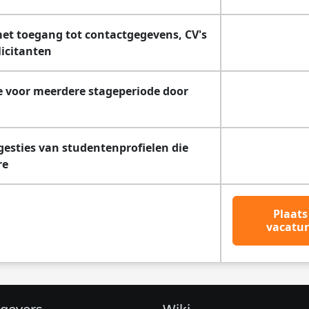
met toegang tot contactgegevens, CV's
licitanten
ne voor meerdere stageperiode door
sties van studentenprofielen die
re
Plaats
vacatur