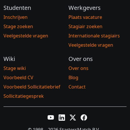
Studenten
Werkgevers
Inschrijven
Plaats vacature
Stage zoeken
Stagiair zoeken
Veelgestelde vragen
Internationale stagiairs
Veelgestelde vragen
Wiki
Over ons
Stage wiki
Over ons
Voorbeeld CV
Blog
Voorbeeld Sollicitatiebrief
Contact
Sollicitatiegesprek
YouTube
LinkedIn
Twitter X
Facebook
© 1998 – 2026 StartersMatch B.V.