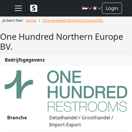
🇳🇱
Login
Je bent hier:
Home
One Hundred Northern Europe BV.
One Hundred Northern Europe
BV.
Bedrijfsgegevens
Branche
Detailhandel / Groothandel /
Import-Export