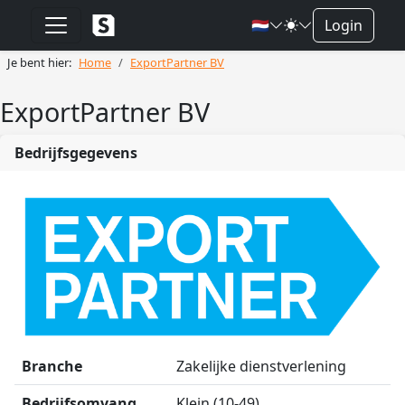
🇳🇱
Login
Je bent hier:
Home
ExportPartner BV
ExportPartner BV
Bedrijfsgegevens
Branche
Zakelijke dienstverlening
Bedrijfsomvang
Klein (10-49)