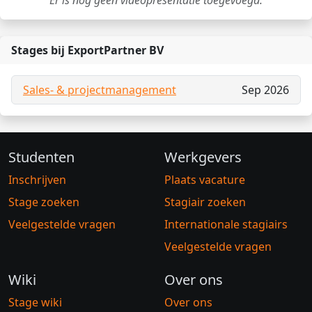
Er is nog geen videopresentatie toegevoegd.
Stages bij ExportPartner BV
Sales- & projectmanagement
Sep 2026
Studenten
Werkgevers
Inschrijven
Plaats vacature
Stage zoeken
Stagiair zoeken
Veelgestelde vragen
Internationale stagiairs
Veelgestelde vragen
Wiki
Over ons
Stage wiki
Over ons