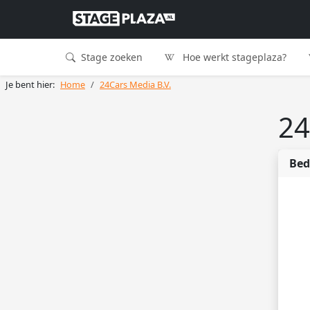
Stage zoeken
Hoe werkt stageplaza?
Je bent hier:
Home
24Cars Media B.V.
24
Bed