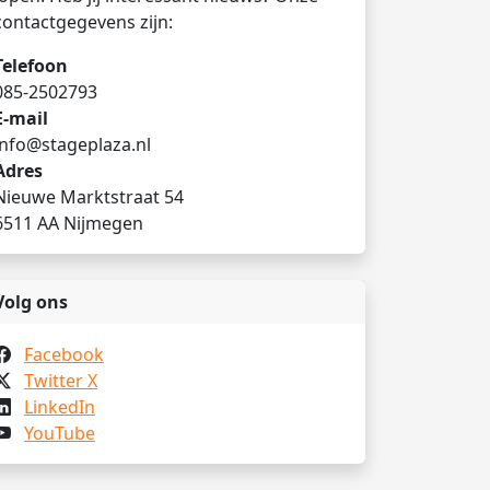
contactgegevens zijn:
Telefoon
085-2502793
E-mail
info@stageplaza.nl
Adres
Nieuwe Marktstraat 54
6511 AA Nijmegen
Volg ons
Facebook
Twitter X
LinkedIn
YouTube