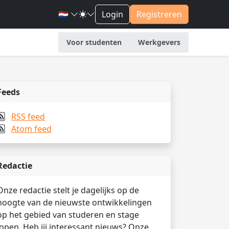
🇳🇱
Login
Registreren
Voor studenten
Werkgevers
Feeds
RSS feed
Atom feed
Redactie
Onze redactie stelt je dagelijks op de
hoogte van de nieuwste ontwikkelingen
op het gebied van studeren en stage
lopen. Heb jij interessant nieuws? Onze