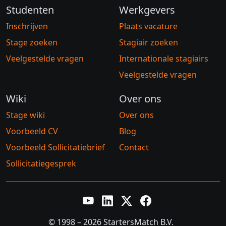
Studenten
Werkgevers
Inschrijven
Plaats vacature
Stage zoeken
Stagiair zoeken
Veelgestelde vragen
Internationale stagiairs
Veelgestelde vragen
Wiki
Over ons
Stage wiki
Over ons
Voorbeeld CV
Blog
Voorbeeld Sollicitatiebrief
Contact
Sollicitatiegesprek
YouTube
LinkedIn
Twitter X
Facebook
© 1998 – 2026 StartersMatch B.V.