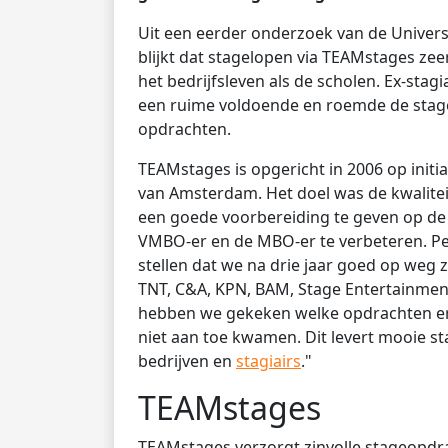
Uit een eerder onderzoek van de Univer
blijkt dat stagelopen via TEAMstages z
het bedrijfsleven als de scholen. Ex-sta
een ruime voldoende en roemde de stage
opdrachten.
TEAMstages is opgericht in 2006 op initi
van Amsterdam. Het doel was de kwalite
een goede voorbereiding te geven op de 
VMBO-er en de MBO-er te verbeteren. P
stellen dat we na drie jaar goed op weg
TNT, C&A, KPN, BAM, Stage Entertainmen
hebben we gekeken welke opdrachten er a
niet aan toe kwamen. Dit levert mooie st
bedrijven en
stagiairs
."
TEAMstages
TEAMstages verzorgt zinvolle stageopdrach