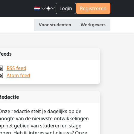
🇳🇱
Login
Registreren
Voor studenten
Werkgevers
Feeds
RSS feed
Atom feed
Redactie
Onze redactie stelt je dagelijks op de
hoogte van de nieuwste ontwikkelingen
op het gebied van studeren en stage
lopen. Heb jij interessant nieuws? Onze