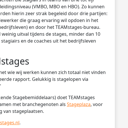
opleidingsniveau (VMBO, MBO en HBO). Zo kunnen
rden hierin zeer strak begeleid door drie partijen:
medewerker die graag ervaring wil opdoen in het
bedrijfsleven) en door het TEAMstages-bureau.
 weinig uitval tijdens de stages, minder dan 10
tagiairs en de coaches uit het bedrijfsleven
Mstages
t wie wij werken kunnen zich totaal niet vinden
eerde rapport. Gelukkig is stagelopen via
"
Erkende Stagebemiddelaars) doet TEAMstages
 samen met branchegenoten als
Stageplaza
, voor
g van stageplaatsen.
tages.nl
.