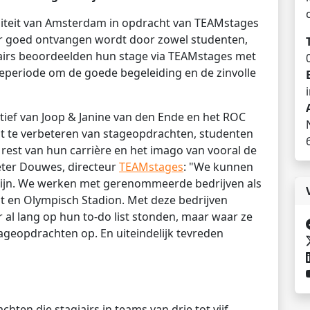
siteit van Amsterdam in opdracht van TEAMstages
eer goed ontvangen wordt door zowel studenten,
giairs beoordeelden hun stage via TEAMstages met
periode om de goede begeleiding en de zinvolle
atief van Joop & Janine van den Ende en het ROC
it te verbeteren van stageopdrachten, studenten
rest van hun carrière en het imago van vooral de
eter Douwes, directeur
TEAMstages
: "We kunnen
 zijn. We werken met gerenommeerde bedrijven als
t en Olympisch Stadion. Met deze bedrijven
l lang op hun to-do list stonden, maar waar ze
ageopdrachten op. En uiteindelijk tevreden
ten die stagiairs in teams van drie tot vijf