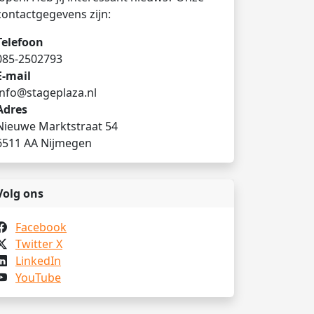
contactgegevens zijn:
Telefoon
085-2502793
E-mail
info@stageplaza.nl
Adres
Nieuwe Marktstraat 54
6511 AA Nijmegen
Volg ons
Facebook
Twitter X
LinkedIn
YouTube