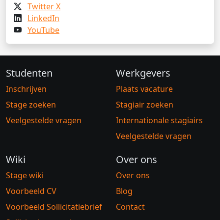
Twitter X
LinkedIn
YouTube
Studenten
Werkgevers
Inschrijven
Plaats vacature
Stage zoeken
Stagiair zoeken
Veelgestelde vragen
Internationale stagiairs
Veelgestelde vragen
Wiki
Over ons
Stage wiki
Over ons
Voorbeeld CV
Blog
Voorbeeld Sollicitatiebrief
Contact