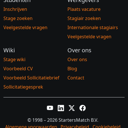
Inschrijven
Plaats vacature
Stage zoeken
Stagiair zoeken
Veelgestelde vragen
Internationale stagiairs
Veelgestelde vragen
Wiki
Over ons
Stage wiki
Over ons
Voorbeeld CV
Blog
Voorbeeld Sollicitatiebrief
Contact
Sollicitatiegesprek
YouTube
LinkedIn
Twitter X
Facebook
© 1998 – 2026 StartersMatch B.V.
Algemene voorwaarden
Privacybeleid
Cookiebeleid