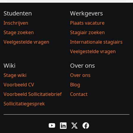
Studenten
Werkgevers
Inschrijven
Plaats vacature
Stage zoeken
Stagiair zoeken
Veelgestelde vragen
Internationale stagiairs
Veelgestelde vragen
Wiki
Over ons
Stage wiki
Over ons
Voorbeeld CV
Blog
Voorbeeld Sollicitatiebrief
Contact
Sollicitatiegesprek
YouTube
LinkedIn
Twitter X
Facebook