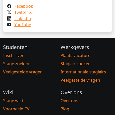
Facebook
Twitter X
LinkedIn
YouTube
Studenten
Werkgevers
Inschrijven
Plaats vacature
Stage zoeken
Stagiair zoeken
Veelgestelde vragen
Internationale stagiairs
Veelgestelde vragen
Wiki
Over ons
Stage wiki
Over ons
Voorbeeld CV
Blog