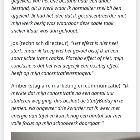
gegevens van het ene bestand naar een ander
bestand, dit is werk waar ik normaliter snel bij ben
afgeleid. Ik had het idee dat ik geconcentreerder met
mijn werk bezig was waardoor deze saaie taak
sneller klaar was dan gehoopt.”
Jos (technisch directeur):
‘’Het effect is niet heel
sterk, maar ik kreeg wel het gevoel alsof ik in een
soort lichte trans raakte. Placebo effect of niet, mijn
conclusie is dat het wel degelijk een positief effect
heeft op mijn concentratievermogen.’’
Amber (stagiaire marketing en communicatie):
‘’Ik
merkte dat mijn concentratie na een aantal uur
studeren weg ging, dus besloot de StudyBuddy in te
nemen. Na ongeveer drie kwartier zat ik weer met
energie aan tafel en kon ik nog een aantal uur met
volle focus op mijn schoolwerk doorgaan.’’