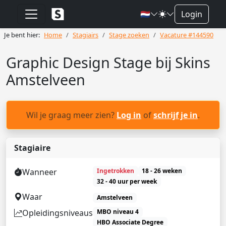
🇳🇱
Login
Je bent hier:
Home
Stagiairs
Stage zoeken
Vacature #144590
Graphic Design Stage bij Skins
Amstelveen
Wil je graag meer zien?
Log in
of
schrijf je in
.
Stagiaire
Wanneer
Ingetrokken
18 - 26 weken
32 - 40 uur per week
Waar
Amstelveen
Opleidingsniveaus
MBO niveau 4
HBO Associate Degree