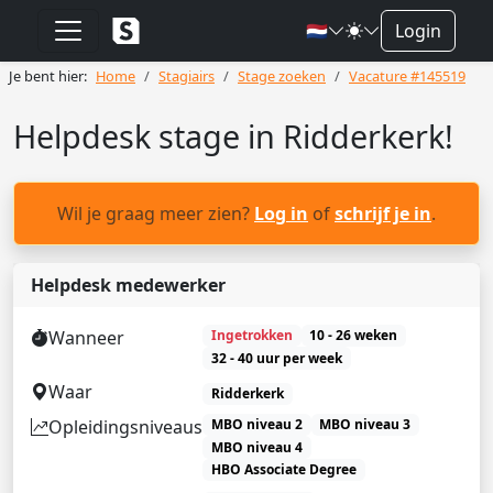
🇳🇱
Login
Je bent hier:
Home
Stagiairs
Stage zoeken
Vacature #145519
Helpdesk stage in Ridderkerk!
Wil je graag meer zien?
Log in
of
schrijf je in
.
Helpdesk medewerker
Wanneer
Ingetrokken
10 - 26 weken
32 - 40 uur per week
Waar
Ridderkerk
Opleidingsniveaus
MBO niveau 2
MBO niveau 3
MBO niveau 4
HBO Associate Degree