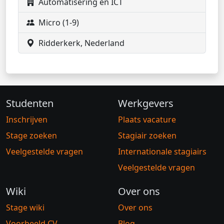
Automatisering en ICT
Micro (1-9)
Ridderkerk, Nederland
Studenten
Werkgevers
Inschrijven
Plaats vacature
Stage zoeken
Stagiair zoeken
Veelgestelde vragen
Internationale stagiairs
Veelgestelde vragen
Wiki
Over ons
Stage wiki
Over ons
Voorbeeld CV
Blog