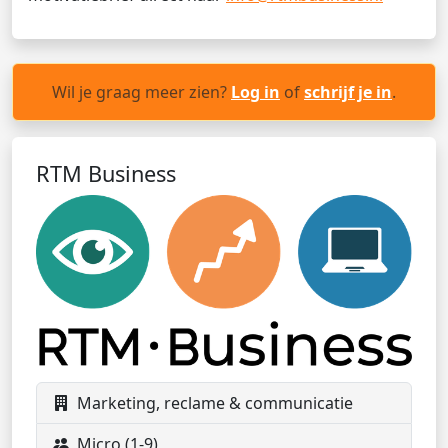
Wil je graag meer zien?
Log in
of
schrijf je in
.
RTM Business
Marketing, reclame & communicatie
Micro (1-9)