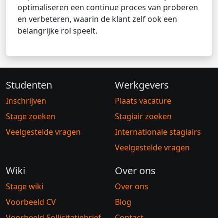
optimaliseren een continue proces van proberen
en verbeteren, waarin de klant zelf ook een
belangrijke rol speelt.
Studenten
Werkgevers
Inschrijven
Plaats vacature
Stage zoeken
Stagiair zoeken
Veelgestelde vragen
Internationale stagiairs
Veelgestelde vragen
Wiki
Over ons
Stage wiki
Over ons
Voorbeeld CV
Blog
Voorbeeld Sollicitatiebrief
Contact