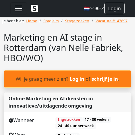
🇳🇱
Login
Je bent hier:
Home
Stagiairs
Stage zoeken
Vacature #147897
Marketing en AI stage in
Rotterdam (van Nelle Fabriek,
HBO/WO)
Wil je graag meer zien?
Log in
of
schrijf je in
.
Online Marketing en AI diensten in
innovatieve/uitdagende omgeving
Wanneer
Ingetrokken
17 - 30 weken
24 - 40 uur per week
Waar