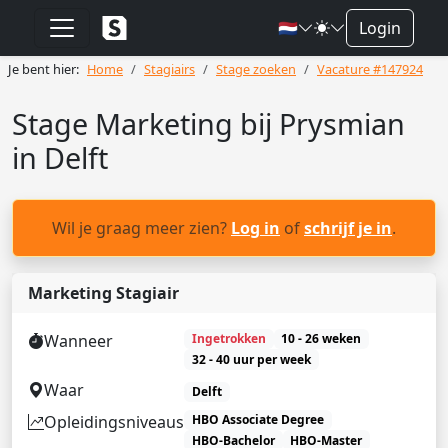
🇳🇱
Login
Je bent hier:
Home
Stagiairs
Stage zoeken
Vacature #147924
Stage Marketing bij Prysmian
in Delft
Wil je graag meer zien?
Log in
of
schrijf je in
.
Marketing Stagiair
Wanneer
Ingetrokken
10 - 26 weken
32 - 40 uur per week
Waar
Delft
Opleidingsniveaus
HBO Associate Degree
HBO-Bachelor
HBO-Master