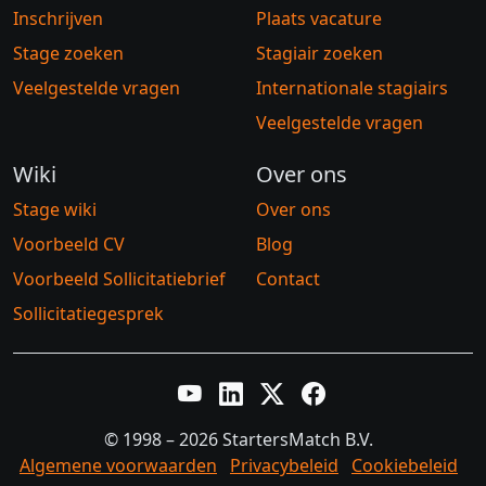
Inschrijven
Plaats vacature
Stage zoeken
Stagiair zoeken
Veelgestelde vragen
Internationale stagiairs
Veelgestelde vragen
Wiki
Over ons
Stage wiki
Over ons
Voorbeeld CV
Blog
Voorbeeld Sollicitatiebrief
Contact
Sollicitatiegesprek
YouTube
LinkedIn
Twitter X
Facebook
© 1998 – 2026 StartersMatch B.V.
Algemene voorwaarden
Privacybeleid
Cookiebeleid