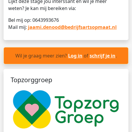
Lijkt deze stage jou interssant en wil je meer
weten? Je kan mij bereiken via:
Bel mij op: 0643993676
Mail mij:
jaami.denood@bedrijfsartsopmaat.nl
Wil je graag meer zien?
Log in
of
schrijf je in
.
Topzorggroep