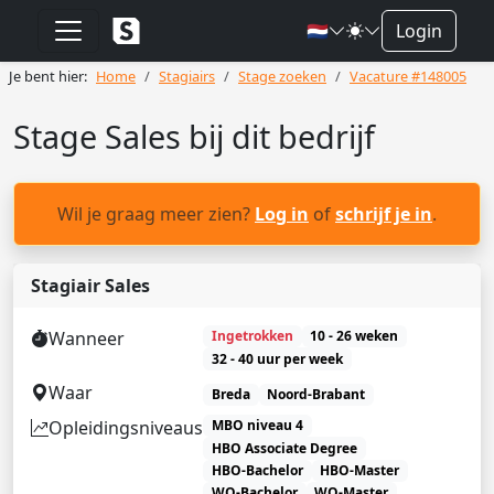
🇳🇱
Login
Je bent hier:
Home
Stagiairs
Stage zoeken
Vacature #148005
Stage Sales bij dit bedrijf
Wil je graag meer zien?
Log in
of
schrijf je in
.
Stagiair Sales
Wanneer
Ingetrokken
10 - 26 weken
32 - 40 uur per week
Waar
Breda
Noord-Brabant
Opleidingsniveaus
MBO niveau 4
HBO Associate Degree
HBO-Bachelor
HBO-Master
WO-Bachelor
WO-Master