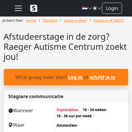
🇳🇱
Login
Je bent hier:
Home
Stagiairs
Stage zoeken
Vacature #148071
Afstudeerstage in de zorg?
Raeger Autisme Centrum zoekt
jou!
Wil je graag meer zien?
Log in
of
schrijf je in
.
Stagiare communicatie
Wanneer
Ingetrokken
16 - 24 weken
16 - 36 uur per week
Waar
Amsterdam