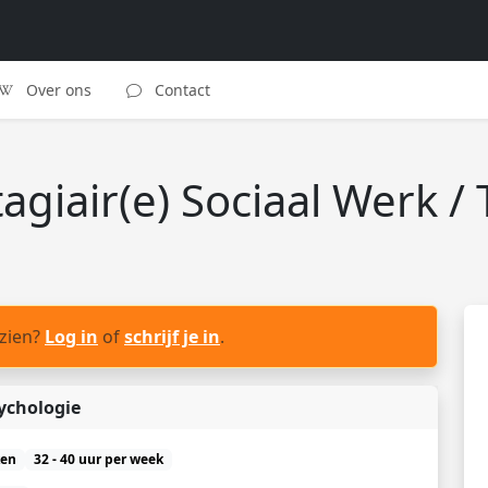
Over ons
Contact
tagiair(e) Sociaal Werk 
 zien?
Log in
of
schrijf je in
.
sychologie
ken
32 - 40 uur per week