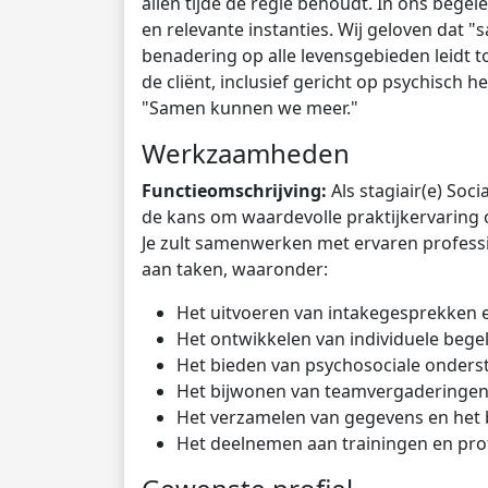
allen tijde de regie behoudt. In ons bege
en relevante instanties. Wij geloven dat 
benadering op alle levensgebieden leidt t
de cliënt, inclusief gericht op psychisch he
"Samen kunnen we meer."
Werkzaamheden
Functieomschrijving:
Als stagiair(e) Soc
de kans om waardevolle praktijkervaring o
Je zult samenwerken met ervaren professi
aan taken, waaronder:
Het uitvoeren van intakegesprekken e
Het ontwikkelen van individuele beg
Het bieden van psychosociale onderst
Het bijwonen van teamvergaderingen
Het verzamelen van gegevens en het 
Het deelnemen aan trainingen en pro