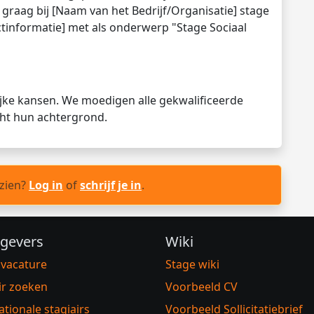
 graag bij [Naam van het Bedrijf/Organisatie] stage
tactinformatie] met als onderwerp "Stage Sociaal
lijke kansen. We moedigen alle gekwalificeerde
cht hun achtergrond.
 zien?
Log in
of
schrijf je in
.
gevers
Wiki
 vacature
Stage wiki
ir zoeken
Voorbeeld CV
ationale stagiairs
Voorbeeld Sollicitatiebrief