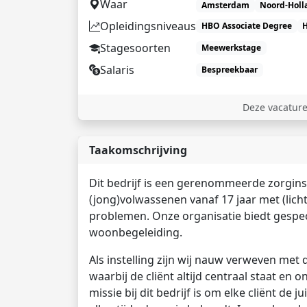
Waar
Amsterdam
Noord-Holl
Opleidingsniveaus
HBO Associate Degree
Stagesoorten
Meewerkstage
Salaris
Bespreekbaar
Deze vacature
Taakomschrijving
Dit bedrijf is een gerenommeerde zorginst
(jong)volwassenen vanaf 17 jaar met (lich
problemen. Onze organisatie biedt gespec
woonbegeleiding.
Als instelling zijn wij nauw verweven met 
waarbij de cliënt altijd centraal staat en 
missie bij dit bedrijf is om elke cliënt de 