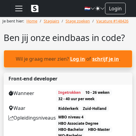
🇳🇱
Login
Je bent hier:
Home
Stagiairs
Stage zoeken
Vacature #148426
Ben jij onze eindbaas in code?
Wil je graag meer zien?
Log in
of
schrijf je in
.
Front-end developer
Wanneer
Ingetrokken
10 - 26 weken
32 - 40 uur per week
Waar
Ridderkerk
Zuid-Holland
Opleidingsniveaus
MBO niveau 4
HBO Associate Degree
HBO-Bachelor
HBO-Master
WO-Bachelor