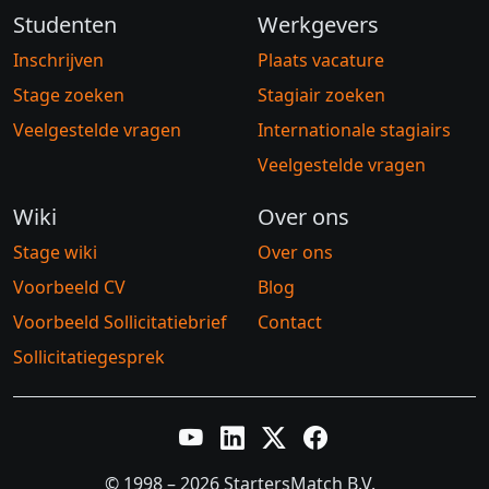
Studenten
Werkgevers
Inschrijven
Plaats vacature
Stage zoeken
Stagiair zoeken
Veelgestelde vragen
Internationale stagiairs
Veelgestelde vragen
Wiki
Over ons
Stage wiki
Over ons
Voorbeeld CV
Blog
Voorbeeld Sollicitatiebrief
Contact
Sollicitatiegesprek
YouTube
LinkedIn
Twitter X
Facebook
© 1998 – 2026 StartersMatch B.V.