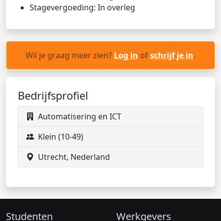
Stagevergoeding: In overleg
Wil je graag meer zien?
Log in
of
schrijf je in
.
Bedrijfsprofiel
Automatisering en ICT
Klein (10-49)
Utrecht, Nederland
Studenten
Werkgevers