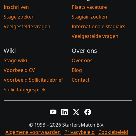
Inschrijven
Plaats vacature
Stage zoeken
Stagiair zoeken
Veelgestelde vragen
Internationale stagiairs
Veelgestelde vragen
Wiki
Over ons
Stage wiki
Over ons
Voorbeeld CV
Blog
Voorbeeld Sollicitatiebrief
Contact
Sollicitatiegesprek
YouTube
LinkedIn
Twitter X
Facebook
© 1998 – 2026 StartersMatch B.V.
Algemene voorwaarden
Privacybeleid
Cookiebeleid