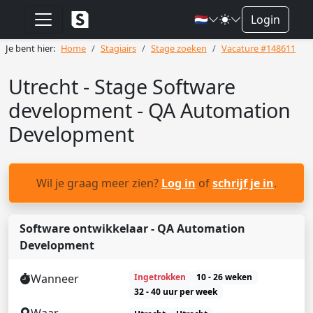
🇳🇱
Login
Je bent hier:
Home
Stagiairs
Stage zoeken
Vacature #148611
Utrecht - Stage Software
development - QA Automation
Development
Wil je graag meer zien?
Log in
of
schrijf je in
.
Software ontwikkelaar - QA Automation
Development
Wanneer
Ingetrokken
10 - 26 weken
32 - 40 uur per week
Waar