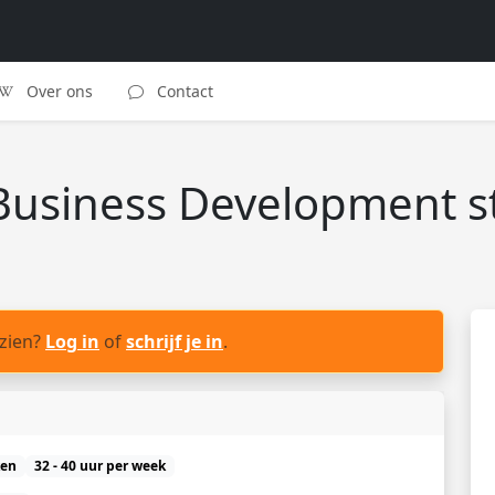
Over ons
Contact
Business Development st
 zien?
Log in
of
schrijf je in
.
ken
32 - 40 uur per week