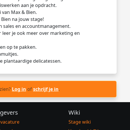
uiswerken aan je opdracht.
i van Max & Bien.
Bien na jouw stage!
in sales en accountmanagement.
r leer je ook meer over marketing en
ten op te pakken.
amuitjes.
e plantaardige delicatessen.
 zien?
Log in
of
schrijf je in
.
gevers
Wiki
 vacature
Stage wiki