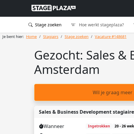
Stage zoeken
Hoe werkt stageplaza?
Je bent hier:
Home
Stagiairs
Stage zoeken
Vacature #148681
Gezocht: Sales & 
Amsterdam
Wil je graag meer
Sales & Business Development stagiaire
Wanneer
Ingetrokken
20 - 26 we