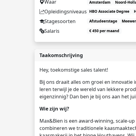
Waar
Amsterdam
Noord-Holl
Opleidingsniveaus
HBO Associate Degree
Stagesoorten
Afstudeerstage
Meewer
Salaris
€ 450 per maand
Taakomschrijving
Hey, toekomstige sales talent!
Bij ons draait alles om groei en innovatie 
leren terwijl je de wereld van lekkere pro
eigenzinnig? Dan ben je bij ons aan het jui
Wie zijn wij?
Max&Bien is een award-winning, scale-up
combineren we traditionele kaasmaaktechni
kaasmakerij in het hippe Houthavens. Wij