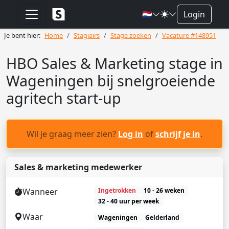
🇳🇱
Login
Je bent hier:
Home
Stagiairs
Stage zoeken
Vacature #148951
HBO Sales & Marketing stage in
Wageningen bij snelgroeiende
agritech start-up
Wil je graag meer zien?
Log in
of
schrijf je in
.
Sales & marketing medewerker
Wanneer
Ingetrokken
10 - 26 weken
32 - 40 uur per week
Waar
Wageningen
Gelderland