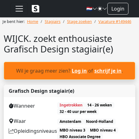
🇳🇱
Login
Je bent hier:
Home
Stagiairs
Stage zoeken
Vacature #149446
WIJCK. zoekt enthousiaste
Grafisch Design stagiair(e)
Wil je graag meer zien?
Log in
of
schrijf je in
.
Grafisch Design stagiair(e)
Wanneer
Ingetrokken
14 - 26 weken
32 - 40 uur per week
Waar
Amsterdam
Noord-Holland
Opleidingsniveaus
MBO niveau 3
MBO niveau 4
HBO Associate Degree