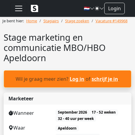
🇳🇱
Login
Je bent hier:
Home
Stagiairs
Stage zoeken
Vacature #149968
Stage marketing en
communicatie MBO/HBO
Apeldoorn
Wil je graag meer zien?
Log in
of
schrijf je in
.
Marketeer
Wanneer
September 2026
17 - 52 weken
32 - 40 uur per week
Waar
Apeldoorn