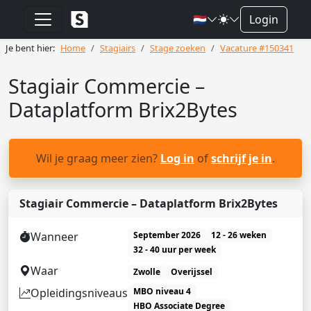
🇳🇱
Login
Je bent hier:
Home
Stagiairs
Stage zoeken
Vacature #150341
Stagiair Commercie –
Dataplatform Brix2Bytes
Wil je graag meer zien?
Log in
of
schrijf je in
.
Stagiair Commercie – Dataplatform Brix2Bytes
Wanneer
September 2026
12 - 26 weken
32 - 40 uur per week
Waar
Zwolle
Overijssel
Opleidingsniveaus
MBO niveau 4
HBO Associate Degree