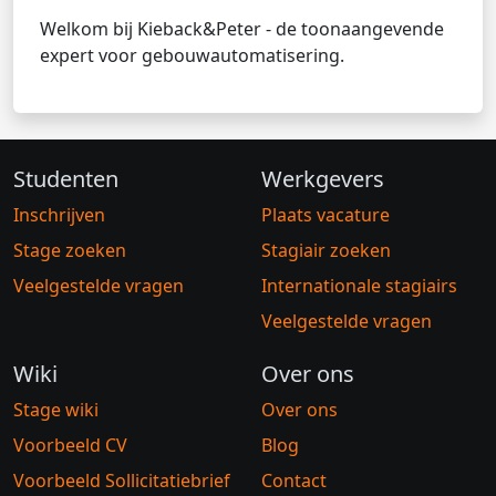
Welkom bij Kieback&Peter - de toonaangevende
expert voor gebouwautomatisering.
Studenten
Werkgevers
Inschrijven
Plaats vacature
Stage zoeken
Stagiair zoeken
Veelgestelde vragen
Internationale stagiairs
Veelgestelde vragen
Wiki
Over ons
Stage wiki
Over ons
Voorbeeld CV
Blog
Voorbeeld Sollicitatiebrief
Contact