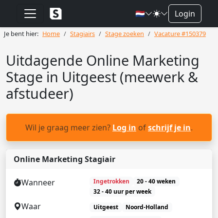
🇳🇱
Login
Je bent hier:
Home
Stagiairs
Stage zoeken
Vacature #150379
Uitdagende Online Marketing
Stage in Uitgeest (meewerk &
afstudeer)
Wil je graag meer zien?
Log in
of
schrijf je in
.
Online Marketing Stagiair
Wanneer
Ingetrokken
20 - 40 weken
32 - 40 uur per week
Waar
Uitgeest
Noord-Holland