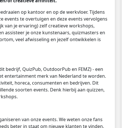
n/of creatieve affiniteit.
eedraaien op kantoor en op de werkvloer. Tijdens
ze events te overtuigen en deze events vervolgens
jk van je ervaring) zelf creatieve workshops,
n assisteer je onze kunstenaars, quizmasters en
ortom, veel afwisseling en jezelf ontwikkelen is
 dit bedrijf, QuizPub, OutdoorPub en FEMZ) - een
het entertainment merk van Nederland te worden.
iviteit, horeca, consumenten en bedrijven. Dit
llende soorten events. Denk hierbij aan quizzen,
rkshops.
organiseren van onze events. We weten onze fans
eeds beter in staat om nieuwe klanten te vinden.