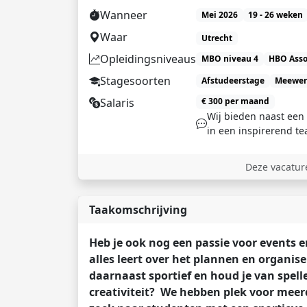
Wanneer
Mei 2026
19 - 26 weken
Waar
Utrecht
Opleidingsniveaus
MBO niveau 4
HBO Asso
Stagesoorten
Afstudeerstage
Meewer
Salaris
€ 300 per maand
Wij bieden naast ee
in een inspirerend te
Deze vacature
Taakomschrijving
Heb je ook nog een passie voor events e
alles leert over het plannen en organis
daarnaast sportief en houd je van spelle
creativiteit? We hebben plek voor meer