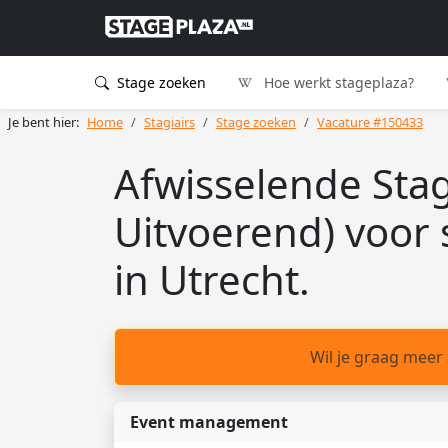
Stage zoeken
Hoe werkt stageplaza?
Je bent hier:
Home
Stagiairs
Stage zoeken
Vacature #150433
Afwisselende St
Uitvoerend) voor s
in Utrecht.
Wil je graag meer
Event management