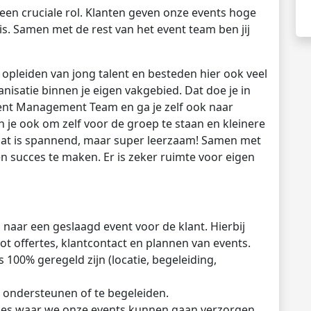
 een cruciale rol. Klanten geven onze events hoge
is. Samen met de rest van het event team ben jij
opleiden van jong talent en besteden hier ook veel
ganisatie binnen je eigen vakgebied. Dat doe je in
Event Management Team en ga je zelf ook naar
 je ook om zelf voor de groep te staan en kleinere
. Dat is spannend, maar super leerzaam! Samen met
en succes te maken. Er is zeker ruimte voor eigen
ar een geslaagd event voor de klant. Hierbij
t offertes, klantcontact en plannen van events.
 100% geregeld zijn (locatie, begeleiding,
e ondersteunen of te begeleiden.
ies waar we onze events kunnen gaan verzorgen