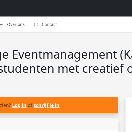
Over ons
Contact
age Eventmanagement (K
tudenten met creatief of
 zien?
Log in
of
schrijf je in
.