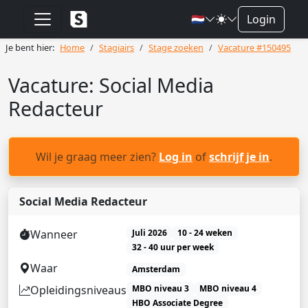
🇳🇱
Login
Je bent hier:
Home
Stagiairs
Stage zoeken
Vacature #150495
Vacature: Social Media
Redacteur
Wil je graag meer zien?
Log in
of
schrijf je in
.
Social Media Redacteur
Wanneer
Juli 2026
10 - 24 weken
32 - 40 uur per week
Waar
Amsterdam
Opleidingsniveaus
MBO niveau 3
MBO niveau 4
HBO Associate Degree