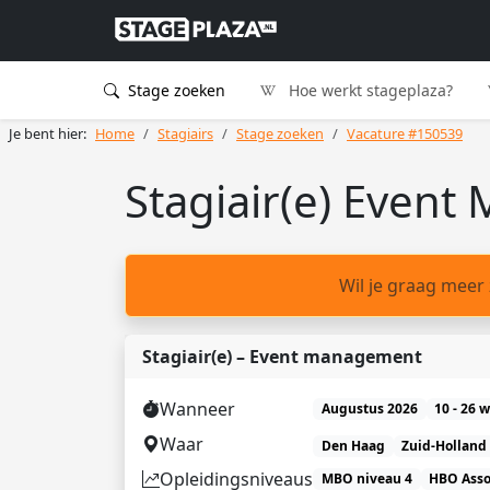
Stage zoeken
Hoe werkt stageplaza?
Je bent hier:
Home
Stagiairs
Stage zoeken
Vacature #150539
Stagiair(e) Even
Wil je graag meer
Stagiair(e) – Event management
Wanneer
Augustus 2026
10 - 26 
Waar
Den Haag
Zuid-Holland
Opleidingsniveaus
MBO niveau 4
HBO Asso