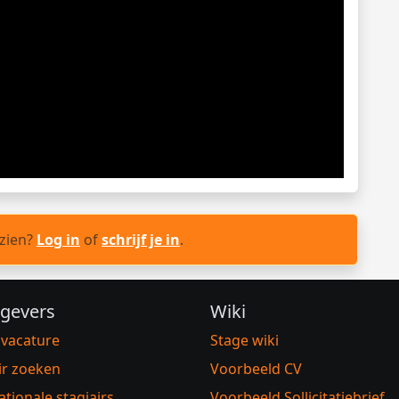
 zien?
Log in
of
schrijf je in
.
gevers
Wiki
 vacature
Stage wiki
ir zoeken
Voorbeeld CV
ationale stagiairs
Voorbeeld Sollicitatiebrief