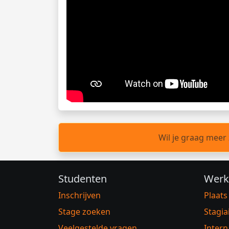
Wil je graag meer
Studenten
Werk
Inschrijven
Plaats
Stage zoeken
Stagia
Veelgestelde vragen
Intern