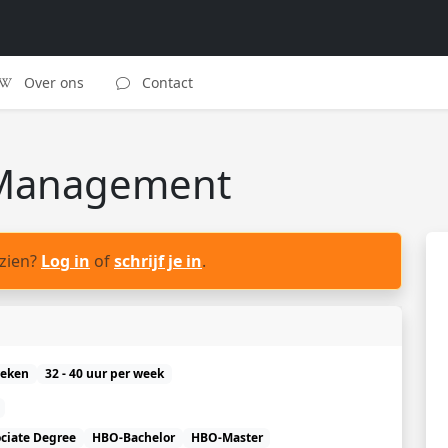
Over ons
Contact
t Management
 zien?
Log in
of
schrijf je in
.
weken
32 - 40 uur per week
ciate Degree
HBO-Bachelor
HBO-Master