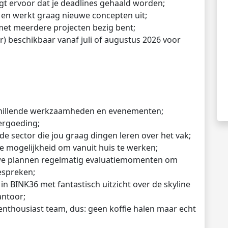
gt ervoor dat je deadlines gehaald worden;
 en werkt graag nieuwe concepten uit;
 met meerdere projecten bezig bent;
ur) beschikbaar vanaf juli of augustus 2026 voor
schillende werkzaamheden en evenementen;
vergoeding;
de sector die jou graag dingen leren over het vak;
 de mogelijkheid om vanuit huis te werken;
n we plannen regelmatig evaluatiemomenten om
espreken;
in BINK36 met fantastisch uitzicht over de skyline
antoor;
enthousiast team, dus: geen koffie halen maar echt