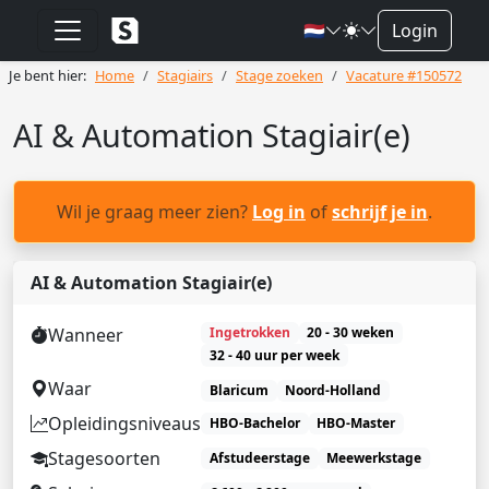
🇳🇱
Login
Je bent hier:
Home
Stagiairs
Stage zoeken
Vacature #150572
AI & Automation Stagiair(e)
Wil je graag meer zien?
Log in
of
schrijf je in
.
AI & Automation Stagiair(e)
Wanneer
Ingetrokken
20 - 30 weken
32 - 40 uur per week
Waar
Blaricum
Noord-Holland
Opleidingsniveaus
HBO-Bachelor
HBO-Master
Stagesoorten
Afstudeerstage
Meewerkstage