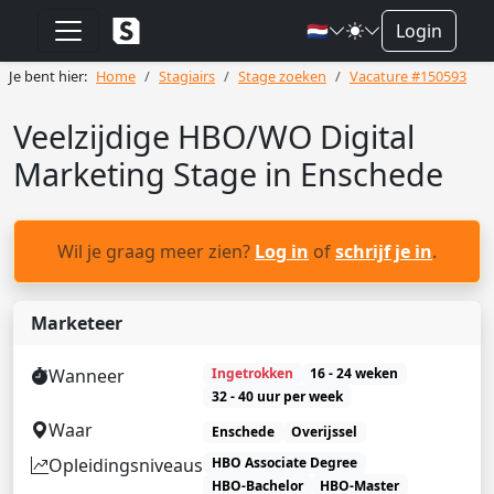
🇳🇱
Login
Je bent hier:
Home
Stagiairs
Stage zoeken
Vacature #150593
Veelzijdige HBO/WO Digital
Marketing Stage in Enschede
Wil je graag meer zien?
Log in
of
schrijf je in
.
Marketeer
Wanneer
Ingetrokken
16 - 24 weken
32 - 40 uur per week
Waar
Enschede
Overijssel
Opleidingsniveaus
HBO Associate Degree
HBO-Bachelor
HBO-Master