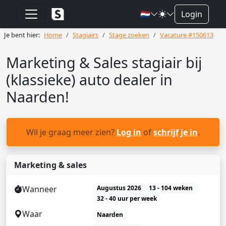
🇳🇱
Login
Je bent hier:
Home
Stagiairs
Stage zoeken
Vacature #150613
Marketing & Sales stagiair bij
(klassieke) auto dealer in
Naarden!
Wil je graag meer zien?
Log in
of
schrijf je in
.
Marketing & sales
Wanneer
Augustus 2026
13 - 104 weken
32 - 40 uur per week
Waar
Naarden