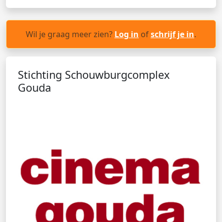
Wil je graag meer zien?
Log in
of
schrijf je in
.
Stichting Schouwburgcomplex
Gouda