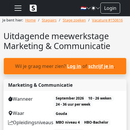
🇳🇱
Login
Je bent hier:
Home
Stagiairs
Stage zoeken
Vacature #150616
Uitdagende meewerkstage
Marketing & Communicatie
Wil je graag meer zien?
Log in
of
schrijf je in
.
Marketing & Communicatie
Wanneer
September 2026
10 - 26 weken
24 - 36 uur per week
Waar
Gouda
Opleidingsniveaus
MBO niveau 4
HBO-Bachelor