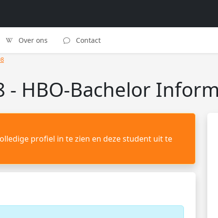
Over ons
Contact
98
 - HBO-Bachelor Inform
lledige profiel in te zien en deze student uit te