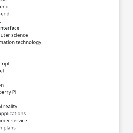
tend
-end
L
interface
uter science
rmation technology
cript
el
on
erry Pi
l reality
pplications
omer service
n plans