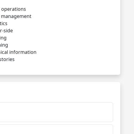
l
 operations
e management
tics
r-side
ing
hing
ical information
stories