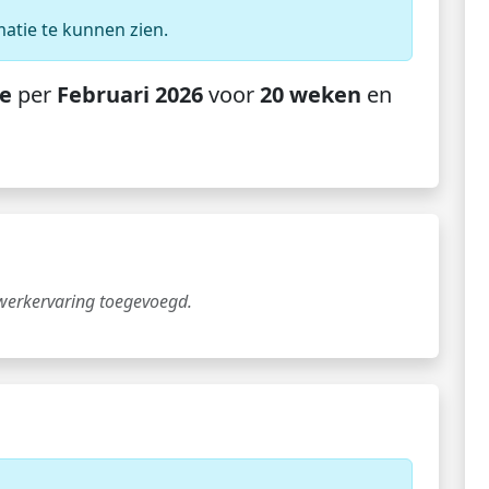
matie te kunnen zien.
e
per
Februari 2026
voor
20 weken
en
 werkervaring toegevoegd.