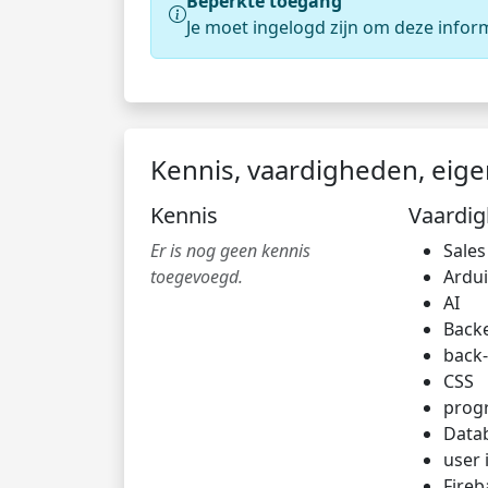
Beperkte toegang
Je moet ingelogd zijn om deze infor
Kennis, vaardigheden, eig
Kennis
Vaardi
Er is nog geen kennis
Sales
toegevoegd.
Ardu
AI
Back
back
CSS
prog
Data
user 
Fireb