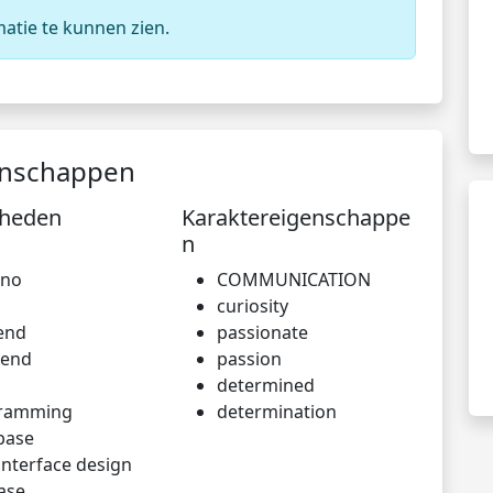
matie te kunnen zien.
enschappen
gheden
Karaktereigenschappe
n
ino
COMMUNICATION
curiosity
end
passionate
-end
passion
determined
ramming
determination
base
interface design
ase