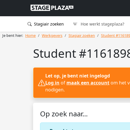
Stagiair zoeken
Hoe werkt stageplaza?
Je bent hier:
Home
Werkgevers
Stagiair zoeken
Student #11618
Student #1161898
Let op, je bent niet ingelogd
Log in
of
maak een account
om het vo
nodigen.
Op zoek naar...