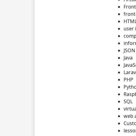
Fron
front
HTM
user 
comp
info
JSON
Java
JavaS
Larav
PHP
Pyth
Raspb
SQL
virtua
web a
Cust
lesso