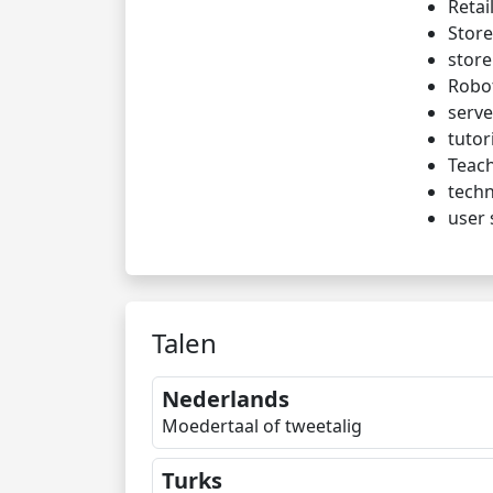
Retai
Store
stor
Robo
serve
tutor
Teac
techn
user 
Talen
Nederlands
Moedertaal of tweetalig
Turks