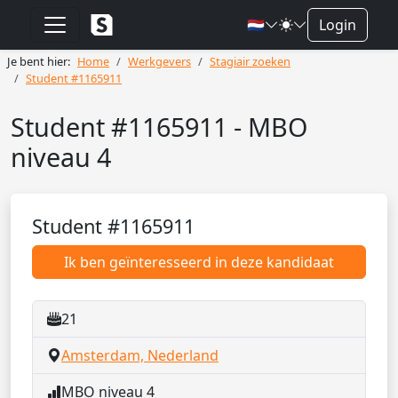
🇳🇱
Login
Je bent hier:
Home
Werkgevers
Stagiair zoeken
Student #1165911
Student #1165911 - MBO
niveau 4
Student #1165911
Ik ben geïnteresseerd in deze kandidaat
21
Amsterdam, Nederland
MBO niveau 4